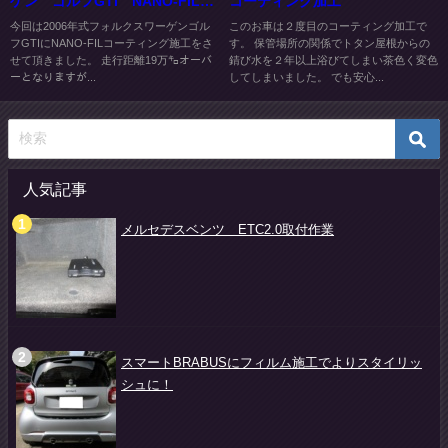
ゲン ゴルフGTI NANO-FILコ
コーティング加工
ーティング施工
今回は2006年式フォルクスワーゲンゴル
このお車は２度目のコーティング加工で
フGTIにNANO-FILコーティング施工をさ
す。 保管場所の関係でトタン屋根からの
せて頂きました。 走行距離19万㌔オーバ
錆び水を２年以上浴びてしまい茶色く変色
ーとなりますが...
してしまいました。 でも安心...
人気記事
メルセデスベンツ ETC2.0取付作業
スマートBRABUSにフィルム施工でよりスタイリッ
シュに！