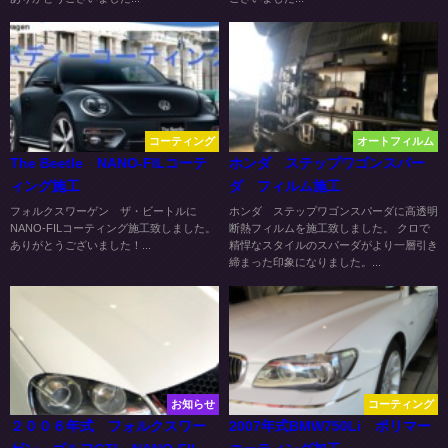
コーティング
オートフィルム
The Beetle NANO-FILコーテ
ホンダ ステップワゴンスパー
ィング施工
ダ フィルム施工
フォルクスワーゲン ザ・ビートルに
ホンダ ステップワゴンスパーダに高透明
NANO-FILコーティング施工致しました。
断熱フィルムを施工致しました。 クロで
ありがとうございました！...
精悍なスタイルのスパーダがより一層引き
締まった印象になりました。...
お知らせ
コーティング
２００６年式 フォルクスワー
2007年式BMW750Li ポリマー