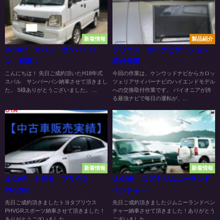
新着情報
製品紹介
U-CAR スバル サンバーバ
プリウス カーナビゲーション
ン 納車！
取付作業
こんにちは！ 先日ご成約頂いたH18年式
今回の作業は、ケンウッドナビからカロッ
スバル サンバーバン納車させて頂きまし
ツェリアサイバーナビのハイエンドモデル
た。 S様ありがとうございました。 ...
への交換取付作業です。 パイオニアが誇
る最強ナビで毎日の運転が、...
新着情報
新着情報
U-CAR トヨタ プリウス
U-CAR スズキジムニーランド
PHVGR
ベンチャー
先日ご成約頂きましたトヨタプリウス
先日ご成約頂きましたジムニーランドベン
PHVGRスポーツ納車させて頂きました！
チャー納車させて頂きました！ありがとう
ありがとうございました...
ございました...