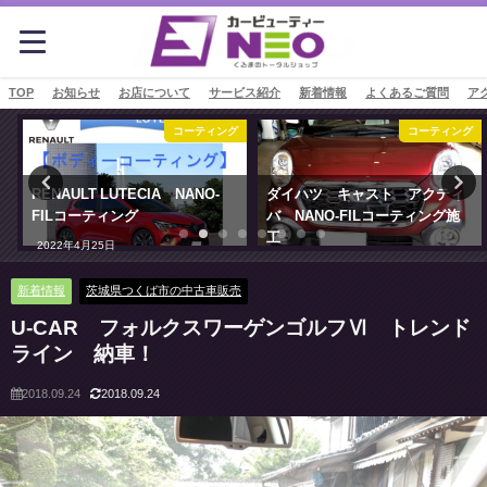
TOP
お知らせ
お店について
サービス紹介
新着情報
よくあるご質問
ア
せ
コーティング
コーティング
RENAULT LUTECIA NANO-
ダイハツ キャスト アクティ
FILコーティング
バ NANO-FILコーティング施
工
2022年4月25日
2021年6月3日
新着情報
茨城県つくば市の中古車販売
U-CAR フォルクスワーゲンゴルフⅥ トレンド
ライン 納車！
2018.09.24
2018.09.24