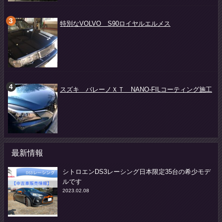
特別なVOLVO S90ロイヤルエルメス
スズキ バレーノＸＴ NANO-FILコーティング施工
最新情報
シトロエンDS3レーシング日本限定35台の希少モデ
ルです
2023.02.08