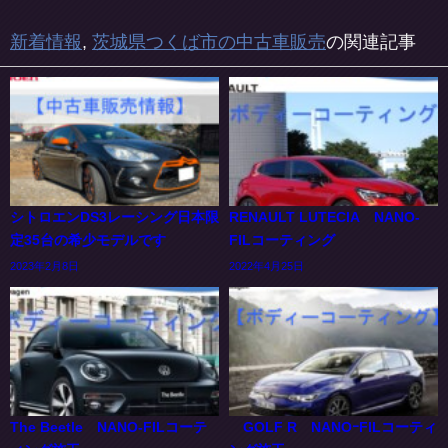
新着情報
,
茨城県つくば市の中古車販売
の関連記事
シトロエンDS3レーシング日本限
RENAULT LUTECIA NANO-
定35台の希少モデルです
FILコーティング
2023年2月8日
2022年4月25日
The Beetle NANO-FILコーテ
GOLF R NANOｰFILコーティ