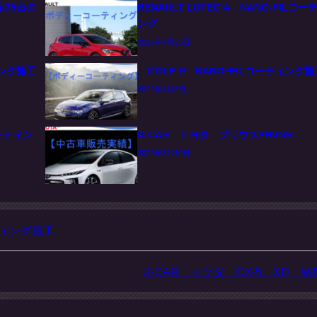
定35台の
RENAULT LUTECIA NANO-FILコー
ング
2022年4月25日
ティング施工
GOLF R NANOｰFILコーティング施
2022年4月8日
コーティン
U-CAR トヨタ プリウスPHVGR
2022年3月10日
ィング施工
U-CAR マツダ CX-5 XD 納