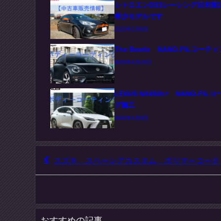
シトロエンDS3レーシング日本限
希少モデルです
2023年2月8日
The Beetle NANO-FILコー
2022年4月22日
LEXUS NX450h+ NANO-FIL
グ施工
2022年4月8日
スズキ スペーシアカスタム ポリマーコーテ
おすすめの記事