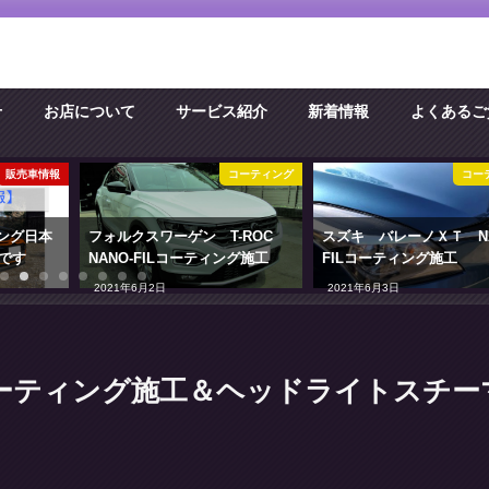
せ
お店について
サービス紹介
新着情報
よくあるご
販売車情報
コーティング
コー
ング日本
フォルクスワーゲン T-ROC
スズキ バレーノＸＴ NA
です
NANO-FILコーティング施工
FILコーティング施工
2021年6月2日
2021年6月3日
0コーティング施工＆ヘッドライトスチー