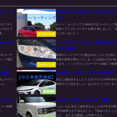
ルフⅥ ト
RENAULT LUTECIA NANO-FIL
ング
ゴルフⅥト
ルノー ルーテシアにNANO-FILコーティング
ありがとう
前後ドライブレコーダーを取付 致しました。 
..
うございました！...
コーティング
O-FIL
ヘッドライトのくもり、黄ばみはこ
ッキリ解消！
FILコーテ
愛車のヘッドライトの黄ばみやくもりでお気に
ィング施工
愛車の表情が変わってしまってお悩みの方が多
います。 ヘッドライトスチーマーの施工で新車..
コーティング
ング施工
U-CAR トヨタ プリウスPHVGR
ILコーティ
先日ご成約頂きましたトヨタプリウスPHVGR
...
納車させて頂きました！ ありがとうございました
新着情報
ベンチャー
U-CAR 日産 Cube RX 納車！
チャー納車
こんにちは 先日ご成約頂きましたH17年式日
..
ブRX納車させて頂きました。 T様ありがとう
した。 まだまだ根強い人気車ですよ。...