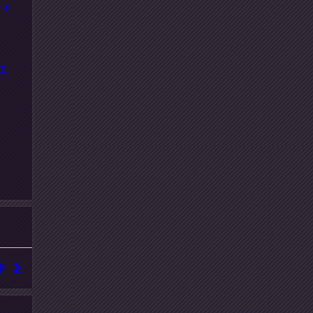
ティ
工
車