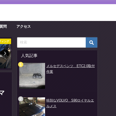
質問
アクセス
ティング
コーティング
コーティ
人気記事
NO-
LEXUS NX450h+ NANO-FIL
LEVORG NANO-FILコーテ
コーティング施工
ング施工
メルセデスベンツ ETC2.0取付
2022年4月8日
2022年3月8日
作業
マ
特別なVOLVO S90ロイヤルエ
ルメス