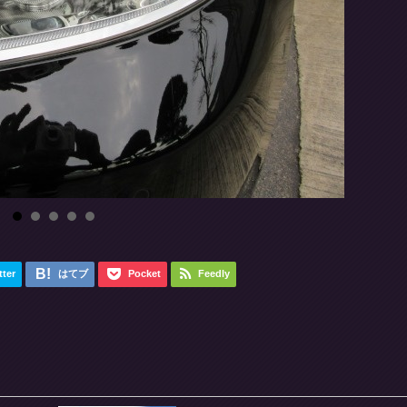
tter
はてブ
Pocket
Feedly