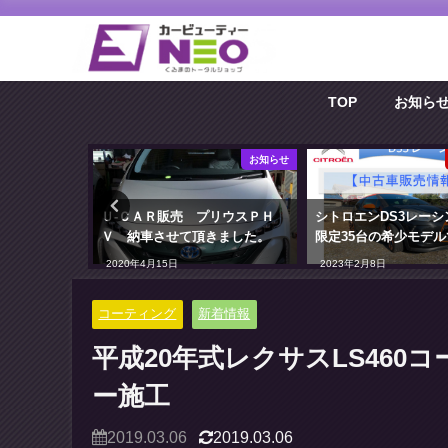
TOP
お知ら
お知らせ
お知らせ
致しました
Ｕ-ＣＡＲ販売 プリウスＰＨ
シトロエンDS3レーシ
Ｖ 納車させて頂きました。
限定35台の希少モデル
2020年4月15日
2023年2月8日
コーティング
新着情報
平成20年式レクサスLS46
ー施工
2019.03.06
2019.03.06