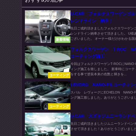
U-CAR フォルクスワーゲンゴ
レンドライン 納車！
先日ご成約頂きましたフォルクスワーゲン
レンドライン納車させて頂きました。 U様
ございました。 オーナー様だけがわかる国産.
新着情報
フォルクスワーゲン T-ROC NAN
コーティング施工
今回はフォルクスワーゲンT-ROCにNANO-
ィング施工を致しました。 新車時にコーテ
をする事で塗装本来の色艶と輝きを...
コーティング
LEVORG NANO-FILコーティ
スバル レヴォーグにECHELON NANO-F
ング施工致しました。ありがとうございました
コーティング
U-CAR スズキジムニーランド
先日ご成約頂きましたジムニーランドベン
させて頂きました！ありがとうございました.