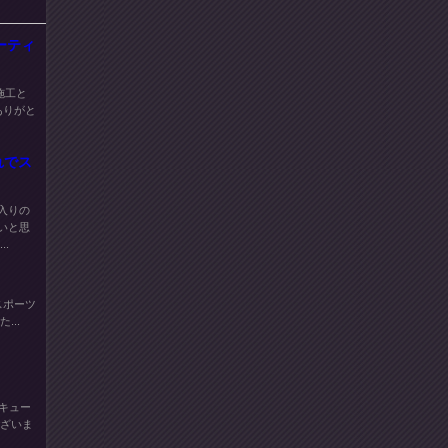
コーティ
施工と
ありがと
れでス
入りの
いと思
.
スポーツ
...
産キュー
ございま