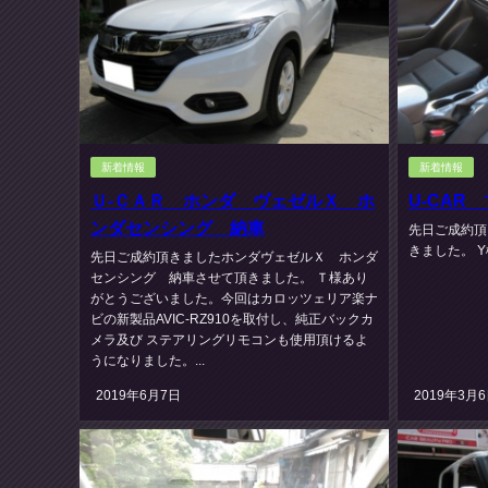
新着情報
新着情報
Ｕ-ＣＡＲ ホンダ ヴェゼルＸ ホ
U-CAR
ンダセンシング 納車
先日ご成約頂
きました。 Y
先日ご成約頂きましたホンダヴェゼルＸ ホンダ
センシング 納車させて頂きました。 Ｔ様あり
がとうございました。今回はカロッツェリア楽ナ
ビの新製品AVIC-RZ910を取付し、純正バックカ
メラ及び ステアリングリモコンも使用頂けるよ
うになりました。...
2019年6月7日
2019年3月