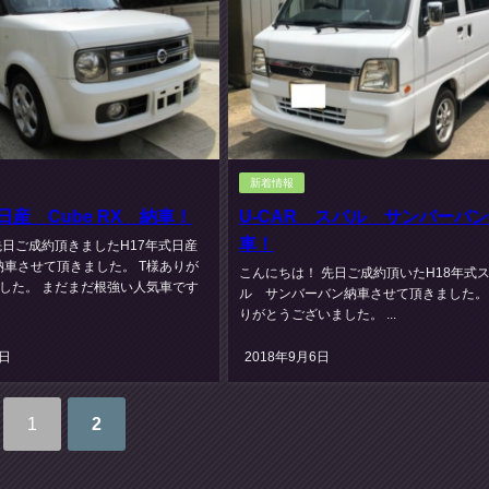
新着情報
 日産 Cube RX 納車！
U-CAR スバル サンバーバ
車！
先日ご成約頂きましたH17年式日産
納車させて頂きました。 T様ありが
こんにちは！ 先日ご成約頂いたH18年式
した。 まだまだ根強い人気車です
ル サンバーバン納車させて頂きました。 
りがとうございました。 ...
6日
2018年9月6日
1
2