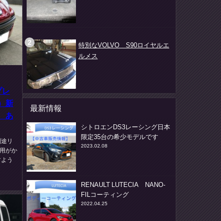
特別なVOLVO S90ロイヤルエ
ルメス
プレ
）新
最新情報
 あ
シトロエンDS3レーシング日本
限定35台の希少モデルです
別途リ
2023.02.08
用がか
すよう
RENAULT LUTECIA NANO-
FILコーティング
2022.04.25