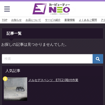
TOP
お知らせ
お店について
サービス紹介
新着情報
よくあるご質問
ア
記事一覧
お探しの記事は見つかりませんでした。
人気記事
メルセデスベンツ ETC2.0取付作業